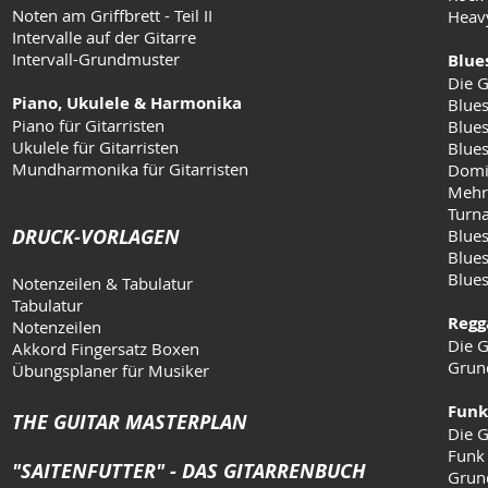
Noten am Griffbrett - Teil II
Heav
Intervalle auf der Gitarre
Intervall-Grundmuster
Blue
Die G
Piano, Ukulele & Harmonika
Blues
Piano für Gitarristen
Blues
Ukulele für Gitarristen
Blue
Mundharmonika für Gitarristen
Domi
Mehr
Turn
DRUCK-VORLAGEN
Blues
Blues
Blue
Notenzeilen & Tabulatur
Tabulatur
Regg
Notenzeilen
Die G
Akkord Fingersatz Boxen
Grun
Übungsplaner für Musiker
Funk
THE GUITAR MASTERPLAN
Die G
Funk
"SAITENFUTTER" - DAS GITARRENBUCH
Grun