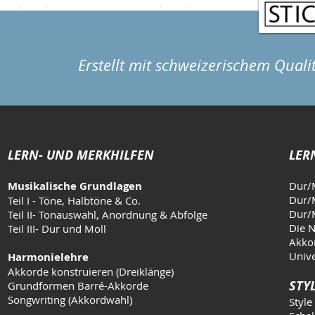
Erstellt mit schweizerischem Quali
LERN- UND MERKHILFEN
LER
Musikalische Grundlagen
Dur/
Dur/M
Teil I - Töne, Halbtöne & Co.
Dur/M
Teil II- Tonauswahl, Anordnung & Abfolge
Die N
Teil III- Dur und Moll
Akkor
Unive
Harmonielehre
Akkorde konstruieren (Dreiklänge)
STYL
Grundformen Barré-Akkorde
Songwriting (Akkordwahl)
Style