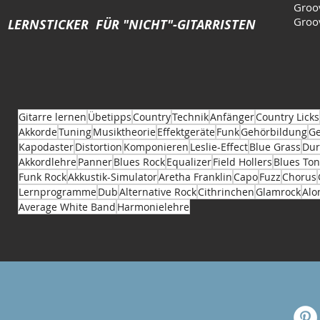
Groo
Groo
LERNSTICKER FÜR "NICHT"-GITARRISTEN
Gitarre lernen
Übetipps
Country
Technik
Anfänger
Country Licks
Akkorde
Tuning
Musiktheorie
Effektgeräte
Funk
Gehörbildung
Ge
Kapodaster
Distortion
Komponieren
Leslie-Effect
Blue Grass
Dur
Akkordlehre
Panner
Blues Rock
Equalizer
Field Hollers
Blues Ton
Funk Rock
Akkustik-Simulator
Aretha Franklin
Capo
Fuzz
Chorus
Lernprogramme
Dub
Alternative Rock
Cithrinchen
Glamrock
Alo
Average White Band
Harmonielehre