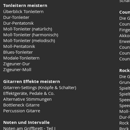
Schal
Tonleitern meistern
Überblick Tonleitern
Coun
Dur-Tonleiter
Die G
Dur-Pentatonik
Coun
Moll-Tonleiter (natürlich)
Finge
Moll-Tonleiter (harmonisch)
Akko
Moll-Tonleiter (melodisch)
Erwei
Moll-Pentatonik
Count
Blues-Tonleiter
Coun
Modale-Tonleitern
Count
Zigeuner-Dur
Zigeuner-Moll
Rock
Die G
Gitarren Effekte meistern
Grun
Gitarren-Settings (Knöpfe & Schalter)
Spiel
Effektgeräte, Pedale & Co.
Spielt
Alternative Stimmungen
Speed
Bottleneck Gitarre
Speed
Percussion Gitarre
Moll-
Dur-
Noten und Intervalle
Rock
Noten am Griffbrett - Teil I
Rock 