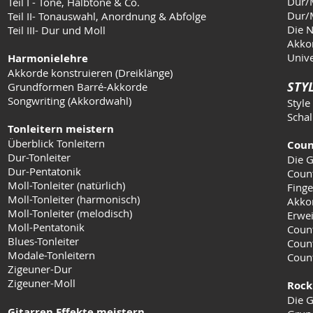
Dur/M
Teil I - Töne, Halbtöne & Co.
Dur/M
Teil II- Tonauswahl, Anordnung & Abfolge
Die N
Teil III- Dur und Moll
Akkor
Unive
Harmonielehre
Akkorde konstruieren (Dreiklänge)
STYL
Grundformen Barré-Akkorde
Songwriting (Akkordwahl)
Style
Schal
Tonleitern meistern
Überblick Tonleitern
Coun
Dur-Tonleiter
Die G
Dur-Pentatonik
Coun
Moll-Tonleiter (natürlich)
Finge
Moll-Tonleiter (harmonisch)
Akko
Moll-Tonleiter (melodisch)
Erwei
Moll-Pentatonik
Count
Blues-Tonleiter
Coun
Modale-Tonleitern
Count
Zigeuner-Dur
Zigeuner-Moll
Rock
Die G
Gitarren Effekte meistern