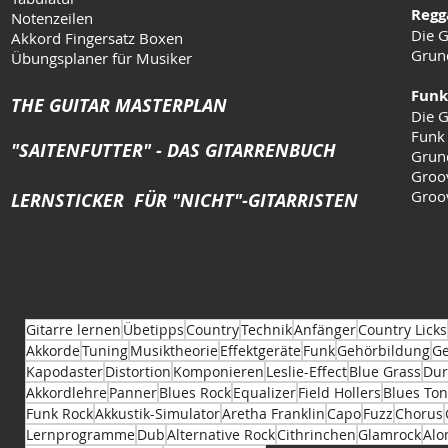
Regg
Notenzeilen
Die G
Akkord Fingersatz Boxen
Grun
Übungsplaner für Musiker
Funk
THE GUITAR MASTERPLAN
Die G
Funk
"SAITENFUTTER" - DAS GITARRENBUCH
Grun
Groo
Groo
LERNSTICKER FÜR "NICHT"-GITARRISTEN
Gitarre lernen
Übetipps
Country
Technik
Anfänger
Country Licks
Akkorde
Tuning
Musiktheorie
Effektgeräte
Funk
Gehörbildung
Ge
Kapodaster
Distortion
Komponieren
Leslie-Effect
Blue Grass
Dur
Akkordlehre
Panner
Blues Rock
Equalizer
Field Hollers
Blues Ton
Funk Rock
Akkustik-Simulator
Aretha Franklin
Capo
Fuzz
Chorus
Lernprogramme
Dub
Alternative Rock
Cithrinchen
Glamrock
Alo