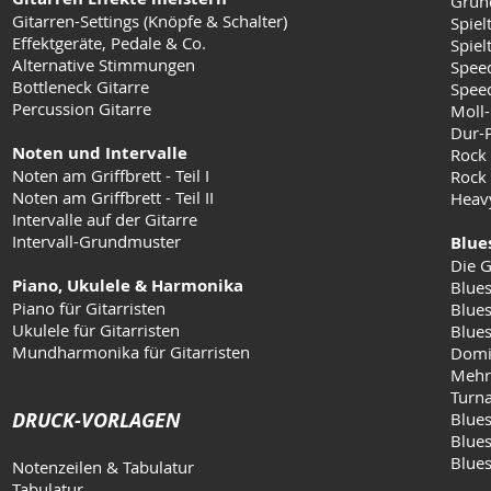
Grun
Gitarren-Settings (Knöpfe & Schalter)
Spiel
Effektgeräte, Pedale & Co.
Spielt
Alternative Stimmungen
Speed
Bottleneck Gitarre
Speed
Percussion Gitarre
Moll-
Dur-
Noten und Intervalle
Rock
Noten am Griffbrett - Teil I
Rock 
Noten am Griffbrett - Teil II
Heav
Intervalle auf der Gitarre
Intervall-Grundmuster
Blue
Die G
Piano, Ukulele & Harmonika
Blues
Piano für Gitarristen
Blues
Ukulele für Gitarristen
Blue
Mundharmonika für Gitarristen
Domi
Mehr
Turn
DRUCK-VORLAGEN
Blues
Blues
Blue
Notenzeilen & Tabulatur
Tabulatur