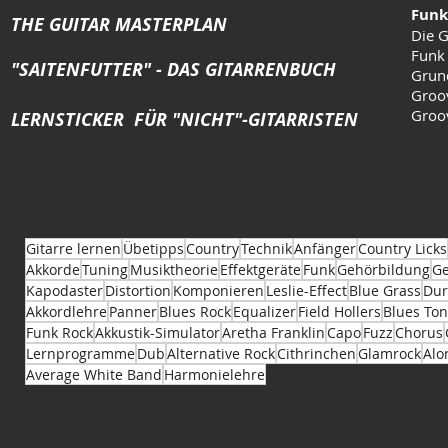
Funk
THE GUITAR MASTERPLAN
Die G
Funk
"SAITENFUTTER" - DAS GITARRENBUCH
Grun
Groo
Groo
LERNSTICKER FÜR "NICHT"-GITARRISTEN
Gitarre lernen
Übetipps
Country
Technik
Anfänger
Country Licks
Akkorde
Tuning
Musiktheorie
Effektgeräte
Funk
Gehörbildung
Ge
Kapodaster
Distortion
Komponieren
Leslie-Effect
Blue Grass
Dur
Akkordlehre
Panner
Blues Rock
Equalizer
Field Hollers
Blues Ton
Funk Rock
Akkustik-Simulator
Aretha Franklin
Capo
Fuzz
Chorus
Lernprogramme
Dub
Alternative Rock
Cithrinchen
Glamrock
Alo
Average White Band
Harmonielehre