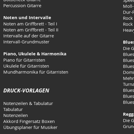
Speed
Percussion Gitarre
Moll-
Dur-
Noten und Intervalle
Rock
Noten am Griffbrett - Teil I
Rock 
Noten am Griffbrett - Teil II
Heav
Intervalle auf der Gitarre
Intervall-Grundmuster
Blue
Die G
Piano, Ukulele & Harmonika
Blues
Piano für Gitarristen
Blues
Ukulele für Gitarristen
Blue
Mundharmonika für Gitarristen
Domi
Mehr
Turn
DRUCK-VORLAGEN
Blues
Blues
Blue
Notenzeilen & Tabulatur
Tabulatur
Regg
Notenzeilen
Die G
Akkord Fingersatz Boxen
Grun
Übungsplaner für Musiker