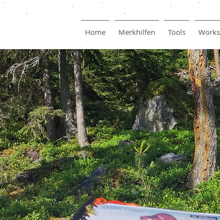
Home
Merkhilfen
Tools
Works