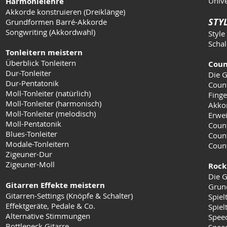
Unive
Harmonielehre
Akkorde konstruieren (Dreiklänge)
STYL
Grundformen Barré-Akkorde
Songwriting (Akkordwahl)
Style
Schal
Tonleitern meistern
Überblick Tonleitern
Coun
Dur-Tonleiter
Die G
Dur-Pentatonik
Coun
Moll-Tonleiter (natürlich)
Finge
Moll-Tonleiter (harmonisch)
Akko
Moll-Tonleiter (melodisch)
Erwei
Moll-Pentatonik
Count
Blues-Tonleiter
Coun
Modale-Tonleitern
Count
Zigeuner-Dur
Zigeuner-Moll
Rock
Die G
Gitarren Effekte meistern
Grun
Gitarren-Settings (Knöpfe & Schalter)
Spiel
Effektgeräte, Pedale & Co.
Spielt
Alternative Stimmungen
Speed
Bottleneck Gitarre