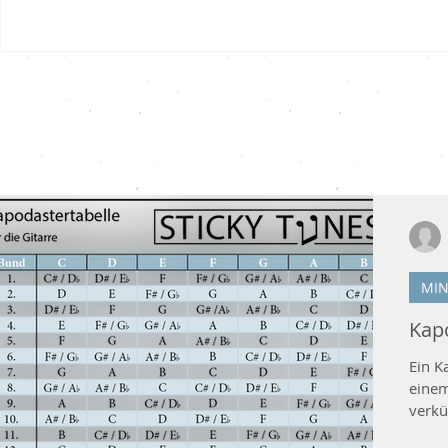
Neueste Artikel
MIN
Kap
Ein K
einem
verkü
aller