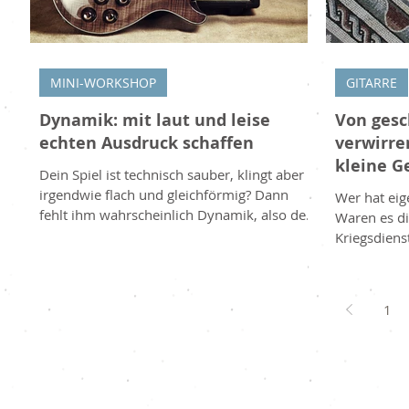
MINI-WORKSHOP
GITARRE
Dynamik: mit laut und leise
Von gesc
echten Ausdruck schaffen
verwirr
kleine G
Dein Spiel ist technisch sauber, klingt aber
Entstehu
irgendwie flach und gleichförmig? Dann
Wer hat eig
fehlt ihm wahrscheinlich Dynamik, also der
Waren es die
bewusste Wechsel zwischen laut und leise.
Kriegsdiens
Dieses oft übersehene Mittel ist eines der
aus Vorder
stärksten Werkzeuge, um deiner Musik
stochert genußv
Gefühl und Leben zu geben. Was Dynamik
Beistand b
1
bedeutet Dynamik beschreibt die
Gitarrenspi
Lautstärkeunterschiede in deinem Spiel,
gewußt: Uns
vom sanften Flüstern bis zum kräftigen
Ursprung! 
Ausbruch. Musik, die immer gleich laut
Gesang und 
klingt, wirkt schnell monoton und ermüde
Weinen. Un