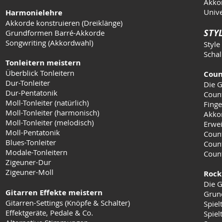
Akkor
Unive
Harmonielehre
Akkorde konstruieren (Dreiklänge)
STYL
Grundformen Barré-Akkorde
Songwriting (Akkordwahl)
Style
Schal
Tonleitern meistern
Überblick Tonleitern
Coun
Dur-Tonleiter
Die G
Dur-Pentatonik
Coun
Moll-Tonleiter (natürlich)
Finge
Moll-Tonleiter (harmonisch)
Akko
Moll-Tonleiter (melodisch)
Erwei
Moll-Pentatonik
Count
Blues-Tonleiter
Coun
Modale-Tonleitern
Count
Zigeuner-Dur
Zigeuner-Moll
Rock
Die G
Gitarren Effekte meistern
Grun
Gitarren-Settings (Knöpfe & Schalter)
Spiel
Effektgeräte, Pedale & Co.
Spielt