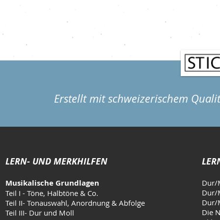
Götterboten
einem Schi
Erstellt mit schweizerischem Quali
LERN- UND MERKHILFEN
LER
Musikalische Grundlagen
Dur/
Dur/M
Teil I - Töne, Halbtöne & Co.
Dur/M
Teil II- Tonauswahl, Anordnung & Abfolge
Die N
Teil III- Dur und Moll