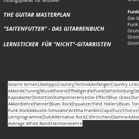
Funk
THE GUITAR MASTERPLAN
Die G
Funk
"SAITENFUTTER" - DAS GITARRENBUCH
Grun
Groo
Groo
LERNSTICKER FÜR "NICHT"-GITARRISTEN
Gitarre lernen
Übetipps
Country
Technik
Anfänger
Country Licks
Akkorde
Tuning
Musiktheorie
Effektgeräte
Funk
Gehörbildung
Ge
Kapodaster
Distortion
Komponieren
Leslie-Effect
Blue Grass
Dur
Akkordlehre
Panner
Blues Rock
Equalizer
Field Hollers
Blues Ton
Funk Rock
Akkustik-Simulator
Aretha Franklin
Capo
Fuzz
Chorus
Lernprogramme
Dub
Alternative Rock
Cithrinchen
Glamrock
Alo
Average White Band
Harmonielehre