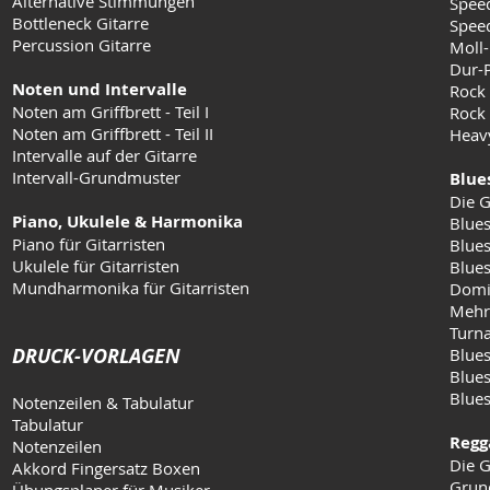
Alternative Stimmungen
Speed
Bottleneck Gitarre
Speed
Percussion Gitarre
Moll-
Dur-
Noten und Intervalle
Rock
Noten am Griffbrett - Teil I
Rock 
Noten am Griffbrett - Teil II
Heav
Intervalle auf der Gitarre
Intervall-Grundmuster
Blue
Die G
Piano, Ukulele & Harmonika
Blues
Piano für Gitarristen
Blues
Ukulele für Gitarristen
Blue
Mundharmonika für Gitarristen
Domi
Mehr
Turn
DRUCK-VORLAGEN
Blues
Blues
Blue
Notenzeilen & Tabulatur
Tabulatur
Regg
Notenzeilen
Die G
Akkord Fingersatz Boxen
Grun
Übungsplaner für Musiker