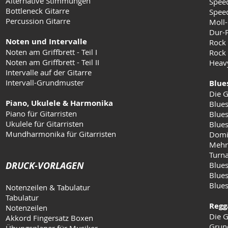
Alternative Stimmungen
Speed
Bottleneck Gitarre
Speed
Percussion Gitarre
Moll-
Dur-
Noten und Intervalle
Rock
Noten am Griffbrett - Teil I
Rock 
Noten am Griffbrett - Teil II
Heav
Intervalle auf der Gitarre
Intervall-Grundmuster
Blue
Die G
Piano, Ukulele & Harmonika
Blues
Piano für Gitarristen
Blues
Ukulele für Gitarristen
Blue
Mundharmonika für Gitarristen
Domi
Mehr
Turn
DRUCK-VORLAGEN
Blues
Blues
Blue
Notenzeilen & Tabulatur
Tabulatur
Regg
Notenzeilen
Die G
Akkord Fingersatz Boxen
Grun
Übungsplaner für Musiker