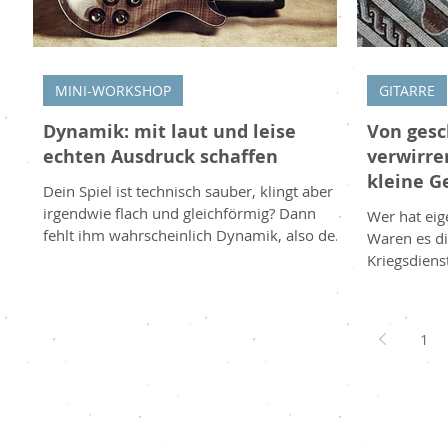
MINI-WORKSHOP
GITARRE
Dynamik: mit laut und leise
Von gesc
echten Ausdruck schaffen
verwirr
kleine G
Dein Spiel ist technisch sauber, klingt aber
Entstehu
irgendwie flach und gleichförmig? Dann
Wer hat eig
fehlt ihm wahrscheinlich Dynamik, also der
Waren es die
bewusste Wechsel zwischen laut und leise.
Kriegsdiens
Dieses oft übersehene Mittel ist eines der
aus Vorder
stärksten Werkzeuge, um deiner Musik
stochert genußv
Gefühl und Leben zu geben. Was Dynamik
Beistand b
1
bedeutet Dynamik beschreibt die
Gitarrenspi
Lautstärkeunterschiede in deinem Spiel,
gewußt: Uns
vom sanften Flüstern bis zum kräftigen
Ursprung! 
Ausbruch. Musik, die immer gleich laut
Gesang und 
klingt, wirkt schnell monoton und ermüde
Weinen. Un