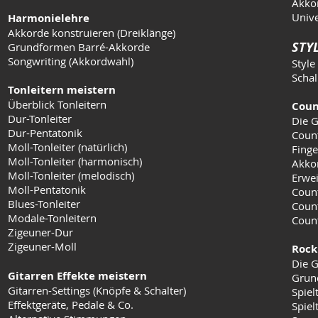
Akkor
Unive
Harmonielehre
Akkorde konstruieren (Dreiklänge)
STYL
Grundformen Barré-Akkorde
Songwriting (Akkordwahl)
Style
Schal
Tonleitern meistern
Überblick Tonleitern
Coun
Dur-Tonleiter
Die G
Dur-Pentatonik
Coun
Moll-Tonleiter (natürlich)
Finge
Moll-Tonleiter (harmonisch)
Akko
Moll-Tonleiter (melodisch)
Erwei
Moll-Pentatonik
Count
Blues-Tonleiter
Coun
Modale-Tonleitern
Count
Zigeuner-Dur
Zigeuner-Moll
Rock
Die G
Gitarren Effekte meistern
Grun
Gitarren-Settings (Knöpfe & Schalter)
Spiel
Effektgeräte, Pedale & Co.
Spielt