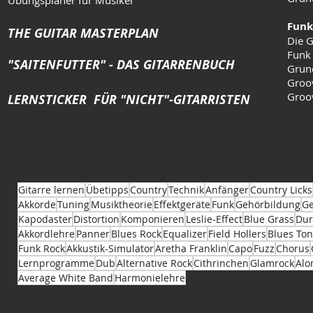
Funk
THE GUITAR MASTERPLAN
Die G
Funk
"SAITENFUTTER" - DAS GITARRENBUCH
Grun
Groo
Groo
LERNSTICKER FÜR "NICHT"-GITARRISTEN
Gitarre lernen
Übetipps
Country
Technik
Anfänger
Country Licks
Akkorde
Tuning
Musiktheorie
Effektgeräte
Funk
Gehörbildung
Ge
Kapodaster
Distortion
Komponieren
Leslie-Effect
Blue Grass
Dur
Akkordlehre
Panner
Blues Rock
Equalizer
Field Hollers
Blues Ton
Funk Rock
Akkustik-Simulator
Aretha Franklin
Capo
Fuzz
Chorus
Lernprogramme
Dub
Alternative Rock
Cithrinchen
Glamrock
Alo
Average White Band
Harmonielehre