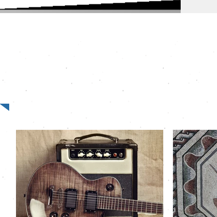
Finge
besch
Absch
Empfohlene Artikel