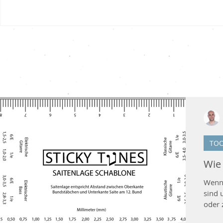
Neueste Artikel
TOO
Wie 
Wenn 
sind 
oder 
Währe