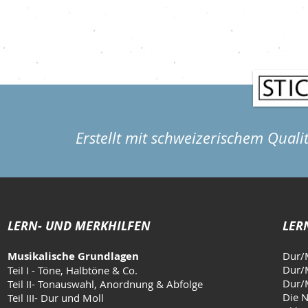
Götterboten
einem Schi
Erstellt mit schweizerischem Quali
LERN- UND MERKHILFEN
LER
Musikalische Grundlagen
Dur/
Dur/M
Teil I - Töne, Halbtöne & Co.
Dur/M
Teil II- Tonauswahl, Anordnung & Abfolge
Die N
Teil III- Dur und Moll