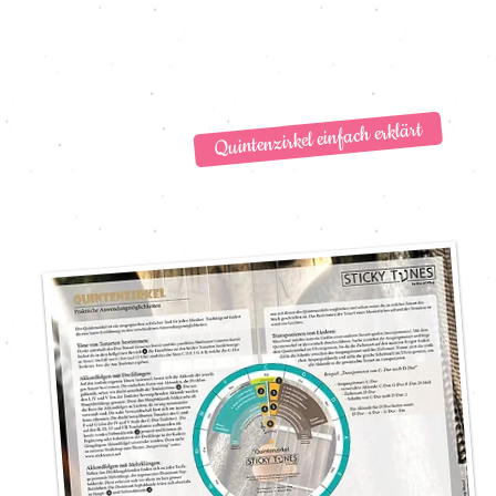
von Tonleiter-Tönen uvm.
Eine einfache Anleitung zur praktischen Anwendung finde
du
HIER
.
Quintenzirkel einfach erklärt