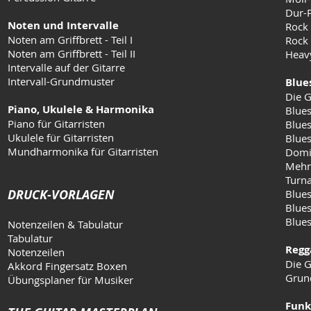
Dur-
Noten und Intervalle
Rock
Noten am Griffbrett - Teil I
Rock 
Noten am Griffbrett - Teil II
Heav
Intervalle auf der Gitarre
Intervall-Grundmuster
Blue
Die G
Piano, Ukulele & Harmonika
Blues
Piano für Gitarristen
Blues
Ukulele für Gitarristen
Blue
Mundharmonika für Gitarristen
Domi
Mehr
Turn
DRUCK-VORLAGEN
Blues
Blues
Blue
Notenzeilen & Tabulatur
Tabulatur
Regg
Notenzeilen
Die G
Akkord Fingersatz Boxen
Grun
Übungsplaner für Musiker
Funk