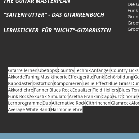
THE GUITAR MASTERPLAN
Die G
Funk
"SAITENFUTTER" - DAS GITARRENBUCH
Grun
Groo
Groo
LERNSTICKER FÜR "NICHT"-GITARRISTEN
Gitarre lernen
Übetipps
Country
Technik
Anfänger
Country Licks
Akkorde
Tuning
Musiktheorie
Effektgeräte
Funk
Gehörbildung
Ge
Kapodaster
Distortion
Komponieren
Leslie-Effect
Blue Grass
Dur
Akkordlehre
Panner
Blues Rock
Equalizer
Field Hollers
Blues Ton
Funk Rock
Akkustik-Simulator
Aretha Franklin
Capo
Fuzz
Chorus
Lernprogramme
Dub
Alternative Rock
Cithrinchen
Glamrock
Alo
Average White Band
Harmonielehre