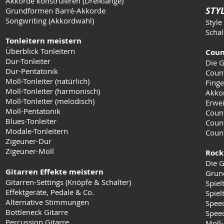
Akkorde konstruieren (Dreiklänge)
STYL
Grundformen Barré-Akkorde
Songwriting (Akkordwahl)
Style
Schal
Tonleitern meistern
Überblick Tonleitern
Coun
Dur-Tonleiter
Die G
Dur-Pentatonik
Coun
Moll-Tonleiter (natürlich)
Finge
Moll-Tonleiter (harmonisch)
Akko
Moll-Tonleiter (melodisch)
Erwei
Moll-Pentatonik
Count
Blues-Tonleiter
Coun
Modale-Tonleitern
Count
Zigeuner-Dur
Zigeuner-Moll
Rock
Die G
Gitarren Effekte meistern
Grun
Gitarren-Settings (Knöpfe & Schalter)
Spiel
Effektgeräte, Pedale & Co.
Spielt
Alternative Stimmungen
Speed
Bottleneck Gitarre
Speed
Percussion Gitarre
Moll-