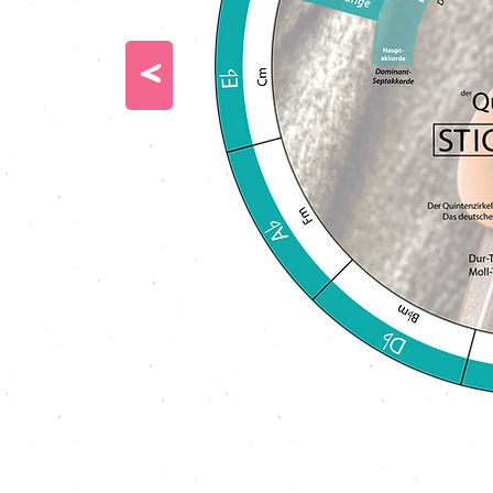
<
D
er Quintenzirkel ist ein
ausgesprochen nützliches Tool für jeden
Musiker. Er hilft dir beim Komponieren eigener
Songs, beim Transponieren von Liedern, dem Finden