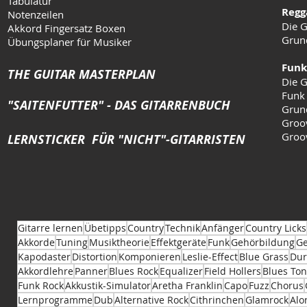
Tabulatur
Regg
Notenzeilen
Die G
Akkord Fingersatz Boxen
Grun
Übungsplaner für Musiker
Funk
THE GUITAR MASTERPLAN
Die G
Funk
"SAITENFUTTER" - DAS GITARRENBUCH
Grun
Groo
Groo
LERNSTICKER FÜR "NICHT"-GITARRISTEN
Gitarre lernen
Übetipps
Country
Technik
Anfänger
Country Licks
Akkorde
Tuning
Musiktheorie
Effektgeräte
Funk
Gehörbildung
Ge
Kapodaster
Distortion
Komponieren
Leslie-Effect
Blue Grass
Dur
Akkordlehre
Panner
Blues Rock
Equalizer
Field Hollers
Blues Ton
Funk Rock
Akkustik-Simulator
Aretha Franklin
Capo
Fuzz
Chorus
Lernprogramme
Dub
Alternative Rock
Cithrinchen
Glamrock
Alo