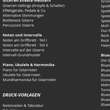
Gitarren Effekte meistern
Grun
Gitarren-Settings (Knöpfe & Schalter)
Spiel
Effektgeräte, Pedale & Co.
Spielt
Alternative Stimmungen
Speed
Bottleneck Gitarre
Speed
Percussion Gitarre
Moll-
Dur-
Noten und Intervalle
Rock
Noten am Griffbrett - Teil I
Rock 
Noten am Griffbrett - Teil II
Heav
Intervalle auf der Gitarre
Intervall-Grundmuster
Blue
Die G
Piano, Ukulele & Harmonika
Blues
Piano für Gitarristen
Blues
Ukulele für Gitarristen
Blue
Mundharmonika für Gitarristen
Domi
Mehr
Turn
DRUCK-VORLAGEN
Blues
Blues
Blue
Notenzeilen & Tabulatur