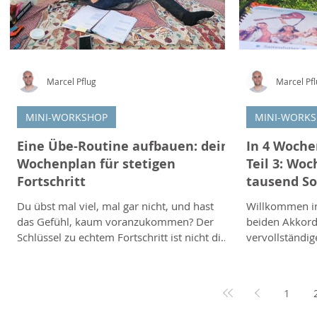
Marcel Pflug
Marcel Pf
MINI-WORKSHOP
MINI-WORK
Eine Übe-Routine aufbauen: dein
In 4 Woche
Wochenplan für stetigen
Teil 3: Woc
Fortschritt
tausend S
Du übst mal viel, mal gar nicht, und hast
Willkommen in
das Gefühl, kaum voranzukommen? Der
beiden Akkord
Schlüssel zu echtem Fortschritt ist nicht die
vervollständig
Menge, sondern die Regelmässigkeit und
G und D. Mit 
die richtige Aufteilung. Mit einer einfachen
du anschliesse
Übe-Routine holst du aus deiner Zeit das
Akkordfolgen d
1
Maximum heraus, ganz ohne
unzähligen Songs steckt
stundenlanges Schuften. Warum eine
G-Akkord klin