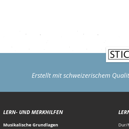
Routine hilft Ohne Plan übt man meist nur
drei Finger, di
das, was ohnehin schon Spass macht, und
liegen. Er ver
vernachlässigt den Rest. Eine Routine sorgt
Hand, wird abe
dafür, dass du ausgewogen an allen wichtig
Erstellt mit schweizerischem Quali
LERN- UND MERKHILFEN
LER
Musikalische Grundlagen
Dur/