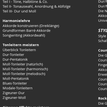
Dur/M
Teil I - Töne, Halbtöne & Co.
Dur/M
Teil II- Tonauswahl, Anordnung & Abfolge
Die N
Teil III- Dur und Moll
Akkor
Unive
Harmonielehre
Akkorde konstruieren (Dreiklänge)
STYL
Grundformen Barré-Akkorde
Songwriting (Akkordwahl)
Style
Schal
Tonleitern meistern
Überblick Tonleitern
Coun
Dur-Tonleiter
Die G
Dur-Pentatonik
Coun
Moll-Tonleiter (natürlich)
Finge
Moll-Tonleiter (harmonisch)
Akko
Moll-Tonleiter (melodisch)
Erwei
Moll-Pentatonik
Count
Blues-Tonleiter
Coun
Modale-Tonleitern
Count
Zigeuner-Dur
Zigeuner-Moll
Rock
Die G