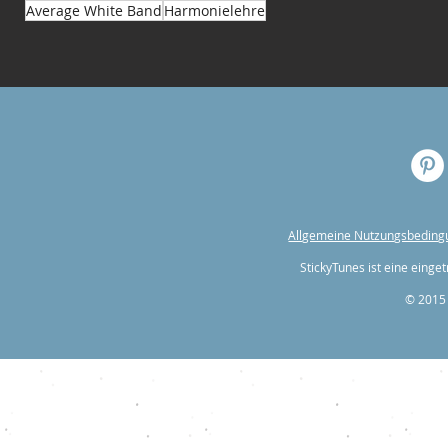
Average White Band
Harmonielehre
Allgemeine Nutzungsbedin
StickyTunes ist eine ein
© 2015