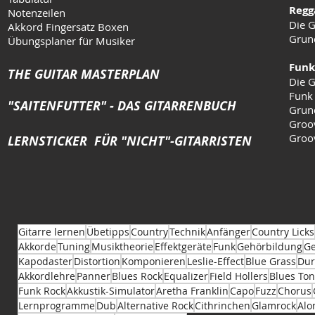
Regg
Notenzeilen
Die G
Akkord Fingersatz Boxen
Grun
Übungsplaner für Musiker
Funk
THE GUITAR MASTERPLAN
Die G
Funk
"SAITENFUTTER" - DAS GITARRENBUCH
Grun
Groo
Groo
LERNSTICKER FÜR "NICHT"-GITARRISTEN
Gitarre lernen
Übetipps
Country
Technik
Anfänger
Country Licks
Akkorde
Tuning
Musiktheorie
Effektgeräte
Funk
Gehörbildung
Ge
Kapodaster
Distortion
Komponieren
Leslie-Effect
Blue Grass
Dur
Akkordlehre
Panner
Blues Rock
Equalizer
Field Hollers
Blues Ton
Funk Rock
Akkustik-Simulator
Aretha Franklin
Capo
Fuzz
Chorus
Lernprogramme
Dub
Alternative Rock
Cithrinchen
Glamrock
Alo