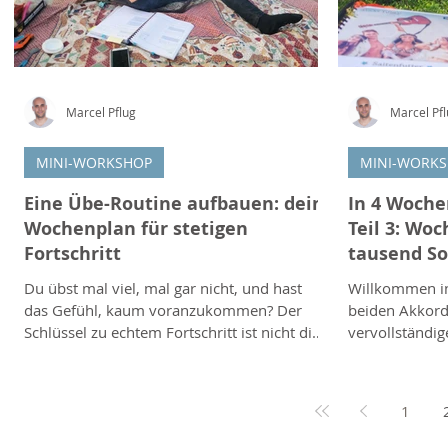
Marcel Pflug
Marcel Pf
MINI-WORKSHOP
MINI-WORK
Eine Übe-Routine aufbauen: dein
In 4 Woche
Wochenplan für stetigen
Teil 3: Woc
Fortschritt
tausend S
Du übst mal viel, mal gar nicht, und hast
Willkommen in
das Gefühl, kaum voranzukommen? Der
beiden Akkord
Schlüssel zu echtem Fortschritt ist nicht die
vervollständig
Menge, sondern die Regelmässigkeit und
G und D. Mit 
die richtige Aufteilung. Mit einer einfachen
du anschliesse
Übe-Routine holst du aus deiner Zeit das
Akkordfolgen d
1
Maximum heraus, ganz ohne
unzähligen Songs steckt
stundenlanges Schuften. Warum eine
G-Akkord klin