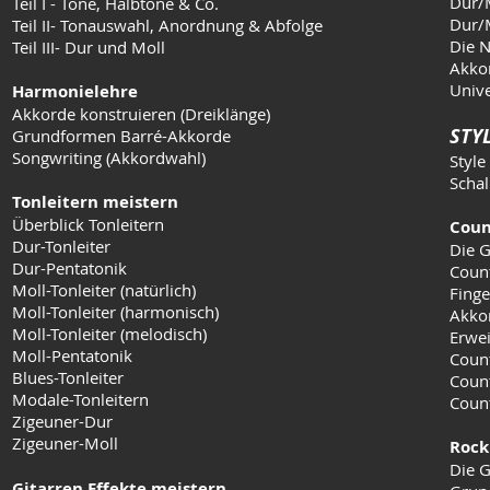
Dur/M
Teil I - Töne, Halbtöne & Co.
Dur/M
Teil II- Tonauswahl, Anordnung & Abfolge
Die N
Teil III- Dur und Moll
Akkor
Unive
Harmonielehre
Akkorde konstruieren (Dreiklänge)
STYL
Grundformen Barré-Akkorde
Songwriting (Akkordwahl)
Style
Schal
Tonleitern meistern
Überblick Tonleitern
Coun
Dur-Tonleiter
Die G
Dur-Pentatonik
Coun
Moll-Tonleiter (natürlich)
Finge
Moll-Tonleiter (harmonisch)
Akko
Moll-Tonleiter (melodisch)
Erwei
Moll-Pentatonik
Count
Blues-Tonleiter
Coun
Modale-Tonleitern
Count
Zigeuner-Dur
Zigeuner-Moll
Rock
Die G
Gitarren Effekte meistern