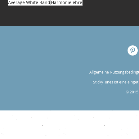
Average White Band
Harmonielehre
Allgemeine Nutzungsbedin
StickyTunes ist eine ein
© 2015