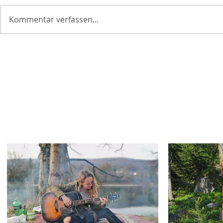
Kommentar verfassen...
Country Licks – Teil 10
Country Lic
(CL010)
(CL008)
Wo soll's weiter gehen?