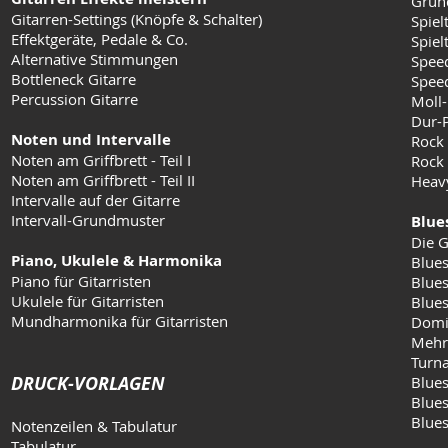
Grun
Gitarren-Settings (Knöpfe & Schalter)
Spiel
Effektgeräte, Pedale & Co.
Spielt
Alternative Stimmungen
Speed
Bottleneck Gitarre
Speed
Percussion Gitarre
Moll-
Dur-
Noten und Intervalle
Rock
Noten am Griffbrett - Teil I
Rock 
Noten am Griffbrett - Teil II
Heav
Intervalle auf der Gitarre
Intervall-Grundmuster
Blue
Die G
Piano, Ukulele & Harmonika
Blues
Piano für Gitarristen
Blues
Ukulele für Gitarristen
Blue
Mundharmonika für Gitarristen
Domi
Mehr
Turn
DRUCK-VORLAGEN
Blues
Blues
Blue
Notenzeilen & Tabulatur
Tabulatur