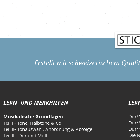
Götterboten
einem Schi
Erstellt mit schweizerischem Quali
LERN- UND MERKHILFEN
LER
Musikalische Grundlagen
Dur/
Dur/M
Teil I - Töne, Halbtöne & Co.
Dur/M
Teil II- Tonauswahl, Anordnung & Abfolge
Die N
Teil III- Dur und Moll