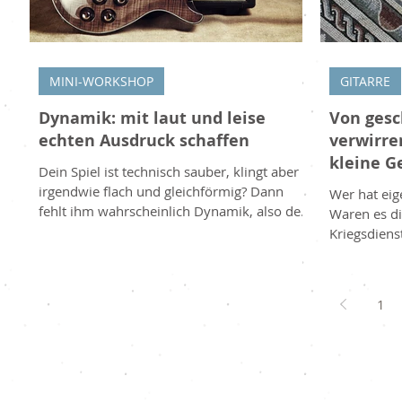
MINI-WORKSHOP
GITARRE
Dynamik: mit laut und leise
Von gesc
echten Ausdruck schaffen
verwirr
kleine G
Dein Spiel ist technisch sauber, klingt aber
Entstehu
irgendwie flach und gleichförmig? Dann
Wer hat eig
fehlt ihm wahrscheinlich Dynamik, also der
Waren es die
bewusste Wechsel zwischen laut und leise.
Kriegsdiens
Dieses oft übersehene Mittel ist eines der
aus Vorder
stärksten Werkzeuge, um deiner Musik
stochert genußv
Gefühl und Leben zu geben. Was Dynamik
Beistand b
1
bedeutet Dynamik beschreibt die
Gitarrenspi
Lautstärkeunterschiede in deinem Spiel,
gewußt: Uns
vom sanften Flüstern bis zum kräftigen
Ursprung! 
Ausbruch. Musik, die immer gleich laut
Gesang und 
klingt, wirkt schnell monoton und ermüde
Weinen. Un