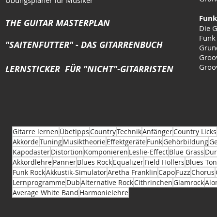
Funk
THE GUITAR MASTERPLAN
Die G
Funk
"SAITENFUTTER" - DAS GITARRENBUCH
Grun
Groo
Groo
LERNSTICKER FÜR "NICHT"-GITARRISTEN
Gitarre lernen
Übetipps
Country
Technik
Anfänger
Country Licks
Akkorde
Tuning
Musiktheorie
Effektgeräte
Funk
Gehörbildung
Ge
Kapodaster
Distortion
Komponieren
Leslie-Effect
Blue Grass
Dur
Akkordlehre
Panner
Blues Rock
Equalizer
Field Hollers
Blues Ton
Funk Rock
Akkustik-Simulator
Aretha Franklin
Capo
Fuzz
Chorus
Lernprogramme
Dub
Alternative Rock
Cithrinchen
Glamrock
Alo
Average White Band
Harmonielehre