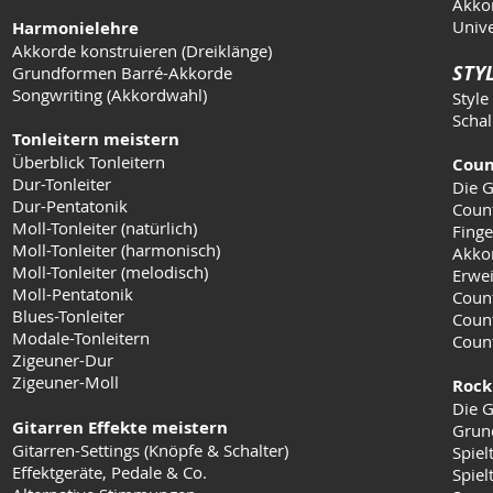
Akkor
Unive
Harmonielehre
Akkorde konstruieren (Dreiklänge)
STYL
Grundformen Barré-Akkorde
Songwriting (Akkordwahl)
Style
Schal
Tonleitern meistern
Überblick Tonleitern
Coun
Dur-Tonleiter
Die G
Dur-Pentatonik
Coun
Moll-Tonleiter (natürlich)
Finge
Moll-Tonleiter (harmonisch)
Akko
Moll-Tonleiter (melodisch)
Erwei
Moll-Pentatonik
Count
Blues-Tonleiter
Coun
Modale-Tonleitern
Count
Zigeuner-Dur
Zigeuner-Moll
Rock
Die G
Gitarren Effekte meistern
Grun
Gitarren-Settings (Knöpfe & Schalter)
Spiel
Effektgeräte, Pedale & Co.
Spielt