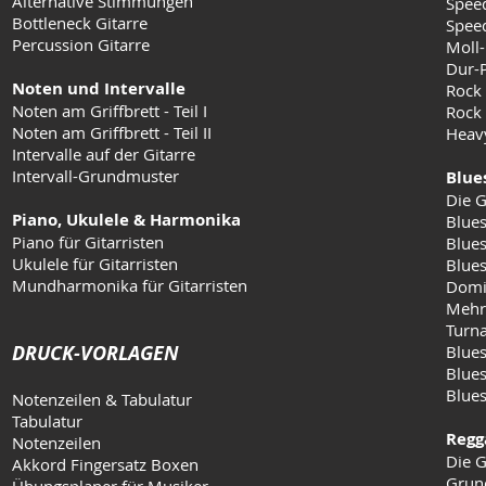
Alternative Stimmungen
Speed
Bottleneck Gitarre
Speed
Percussion Gitarre
Moll-
Dur-
Noten und Intervalle
Rock
Noten am Griffbrett - Teil I
Rock 
Noten am Griffbrett - Teil II
Heav
Intervalle auf der Gitarre
Intervall-Grundmuster
Blue
Die G
Piano, Ukulele & Harmonika
Blues
Piano für Gitarristen
Blues
Ukulele für Gitarristen
Blue
Mundharmonika für Gitarristen
Domi
Mehr
Turn
DRUCK-VORLAGEN
Blues
Blues
Blue
Notenzeilen & Tabulatur
Tabulatur
Regg
Notenzeilen
Die G
Akkord Fingersatz Boxen
Grun
Übungsplaner für Musiker