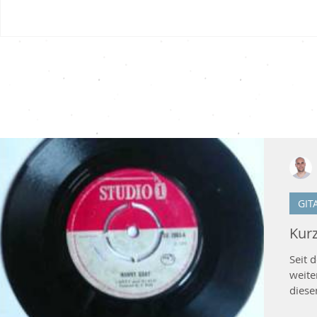
Neueste Artikel
GIT
Kurz
Seit 
weiterentwickelt
diese
Reggae k