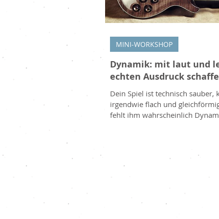
MINI-WORKSHOP
Dynamik: mit laut und l
echten Ausdruck schaff
Dein Spiel ist technisch sauber, 
irgendwie flach und gleichförmi
fehlt ihm wahrscheinlich Dynami
bewusste Wechsel zwischen laut 
Dieses oft übersehene Mittel ist
stärksten Werkzeuge, um deine
Gefühl und Leben zu geben. Was Dynamik
bedeutet Dynamik beschreibt die
Lautstärkeunterschiede in deine
vom sanften Flüstern bis zum kr
Ausbruch. Musik, die immer glei
klingt, wirkt schnell monoton 