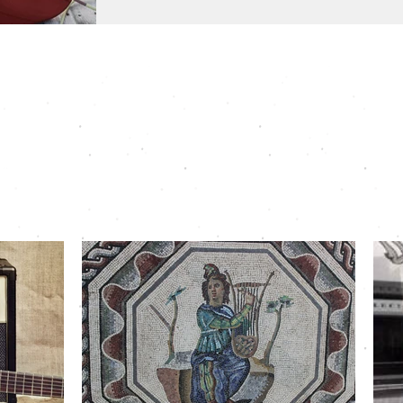
diesen Effekten werden dem Eingangssignal k
beigemischt. Chorus Fügt dem Eingangssignal mehrere minimal in der
Tonhöhe modulierte und leicht zeitlich ver
Modulationsintensität, Modulationsgeschwi
tikel