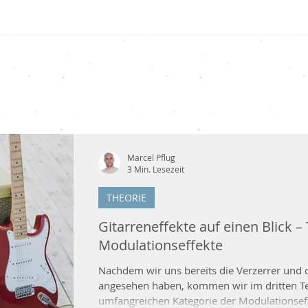
Spielen in 4 Wochen Was dich in den vier Wochen erwartet Der Plan ist einfa
Marcel Pflug
3 Min. Lesezeit
THEORIE
Gitarreneffekte auf einen Blick – T
Modulationseffekte
Nachdem wir uns bereits die Verzerrer und 
angesehen haben, kommen wir im dritten Teil
umfangreichen Kategorie der Modulationseffekte. Modulationsef