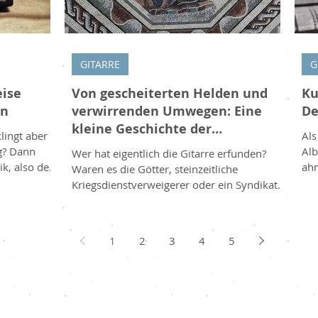
GITARRE
G
eise
Von gescheiterten Helden und
Ku
en
verwirrenden Umwegen: Eine
De
kleine Geschichte der
klingt aber
Als
Entstehung der Gitarre
g? Dann
Alb
Wer hat eigentlich die Gitarre erfunden?
k, also der
ahn
Waren es die Götter, steinzeitliche
und leise.
Sou
Kriegsdienstverweigerer oder ein Syndikat
 eines der
der
aus Vorderasien? Auch diese Kolumne
r Musik
Mus
stochert genußvoll im Nebel! Göttlicher
der
Beistand beim Instrumentenbau
1
2
3
4
5
etwa
Gitarrenspieler hatten es immer schon
m Spiel,
noc
gewußt: Unser Instrument hat göttlichen
äftigen
Die 
Ursprung! Schon Orpheus brachte mit
ch laut
Anf
Gesang und Kitharaspiel Steine zum
und ermüde
Orl
Weinen. Und von Hermes, dem