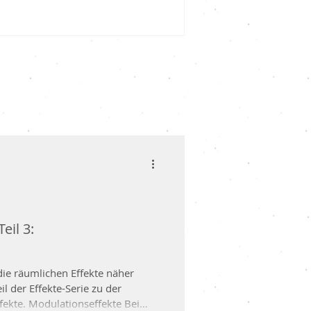
ch: In der ersten Woche le
eil 3:
die räumlichen Effekte näher
 der Effekte-Serie zu der
fekte Bei