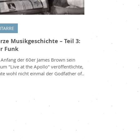
ITARRE
rze Musikgeschichte – Teil 3:
r Funk
 Anfang der 60er James Brown sein
um "Live at the Apollo" veröffentlichte,
te wohl nicht einmal der Godfather of
l selbst, dass dies der Grundstein eines
 prägendsten Musikstile der modernen
ikgeschichte sein würde. Die Ursprünge
 Funk Musik liegen allerdings noch
s weiter zurück. Lass uns also zunächst
h weiter in die Vergangenheit reisen...
ersten zarten Knospen Die frühen
änge des Funk lassen sich in New
eans, der Geburtsstadt des J