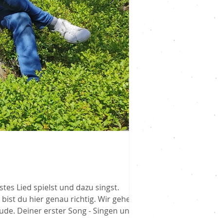
Marcel Pflug
Rhythmusgitarr
es Lied spielst und dazu singst.
Das Motto: "Locker b
 bist du hier genau richtig. Wir gehen
ob deine Begleitung b
ude. Deiner erster Song - Singen und
einen Song zum Leben e