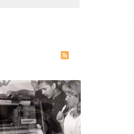
ünstlich generierte Signalteile
zögerte Zusatzstimmen hinzu.
ndigkeit und