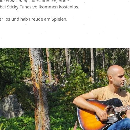
ufe etwas dabei, verständlich, ohne
bei Sticky Tunes vollkommen kostenlos.
ber los und hab Freude am Spielen.