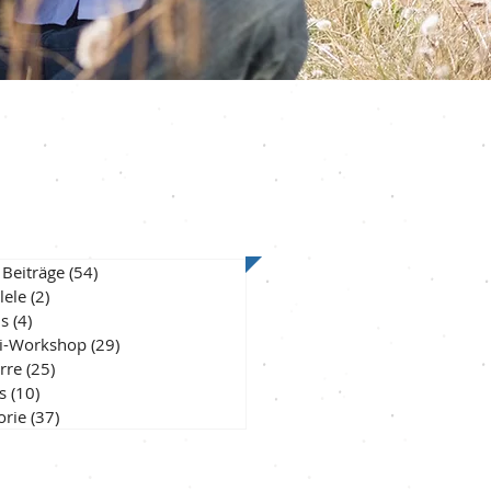
ategorien
 Beiträge
(54)
54 Beiträge
lele
(2)
2 Beiträge
ls
(4)
4 Beiträge
i-Workshop
(29)
29 Beiträge
rre
(25)
25 Beiträge
s
(10)
10 Beiträge
orie
(37)
37 Beiträge