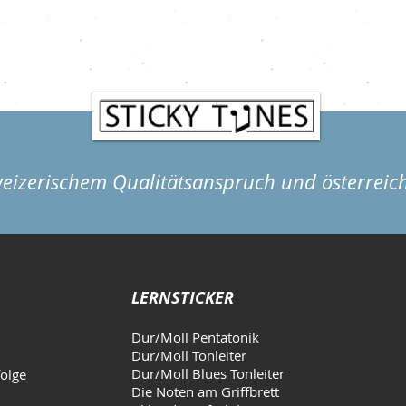
Götterboten, wird berichtet, dass er mit
einem Schildkrötenpanzer und Schafd
hweizerischem Qualitätsanspruch und österreic
LERNSTICKER
Dur/Moll Pentatonik
Dur/Moll Tonleiter
Dur/Moll Blues Tonleiter
folge
Die Noten am Griffbrett