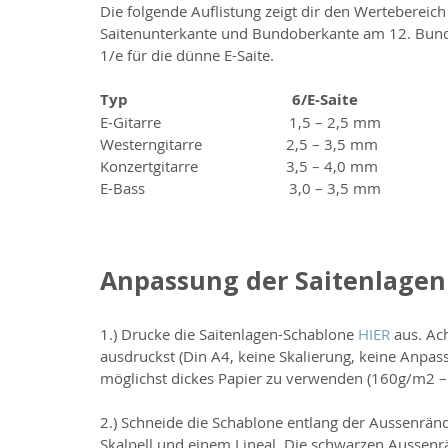
Die folgende Auflistung zeigt dir den Werteberei
Saitenunterkante und Bundoberkante am 12. Bund de
1/e für die dünne E-Saite.
Typ                                         6/E-Saite                   
E-Gitarre                                1,5 – 2,5 mm             
Westerngitarre                     2,5 – 3,5 mm               
Konzertgitarre                      3,5 – 4,0 mm              
E-Bass                                    3,0 – 3,5 mm            
Anpassung der Saitenlagen 
1.) Drucke die Saitenlagen-Schablone 
HIER
 aus. Ac
ausdruckst (Din A4, keine Skalierung, keine Anpass
möglichst dickes Papier zu verwenden (160g/m2 
2.) Schneide die Schablone entlang der Aussenrä
Skalpell und einem Lineal. Die schwarzen Aussenr