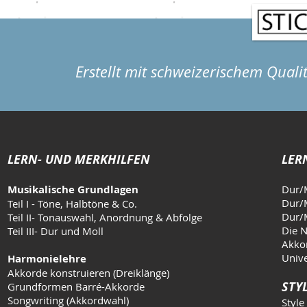
Erstellt mit schweizerischem Quali
LERN- UND MERKHILFEN
LER
Musikalische Grundlagen
Dur/
Dur/M
Teil I - Töne, Halbtöne & Co.
Dur/M
Teil II- Tonauswahl, Anordnung & Abfolge
Die N
Teil III- Dur und Moll
Akkor
Unive
Harmonielehre
Akkorde konstruieren (Dreiklänge)
STYL
Grundformen Barré-Akkorde
Songwriting (Akkordwahl)
Style