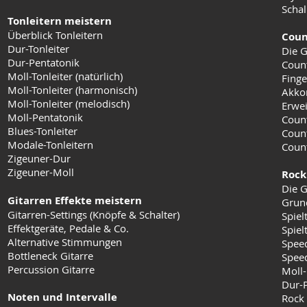
Schal
Tonleitern meistern
Überblick Tonleitern
Coun
Dur-Tonleiter
Die G
Dur-Pentatonik
Coun
Moll-Tonleiter (natürlich)
Finge
Moll-Tonleiter (harmonisch)
Akko
Moll-Tonleiter (melodisch)
Erwei
Moll-Pentatonik
Count
Blues-Tonleiter
Coun
Modale-Tonleitern
Count
Zigeuner-Dur
Zigeuner-Moll
Rock
Die G
Gitarren Effekte meistern
Grun
Gitarren-Settings (Knöpfe & Schalter)
Spiel
Effektgeräte, Pedale & Co.
Spielt
Alternative Stimmungen
Speed
Bottleneck Gitarre
Speed
Percussion Gitarre
Moll-
Dur-
Noten und Intervalle
Rock