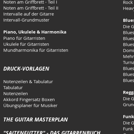
Noten am Griffbrett - Teil I
Rock 
Noten am Griffbrett - Teil II
Heav
Intervalle auf der Gitarre
Intervall-Grundmuster
Blue
Die G
Piano, Ukulele & Harmonika
Blues
Piano für Gitarristen
Blues
Ukulele für Gitarristen
Blue
Mundharmonika für Gitarristen
Domi
Mehr
Turn
DRUCK-VORLAGEN
Blues
Blues
Blue
Notenzeilen & Tabulatur
Tabulatur
Regg
Notenzeilen
Die G
Akkord Fingersatz Boxen
Grun
Übungsplaner für Musiker
Funk
THE GUITAR MASTERPLAN
Die G
Funk
"SAITENFUTTER" - DAS GITARRENBUCH