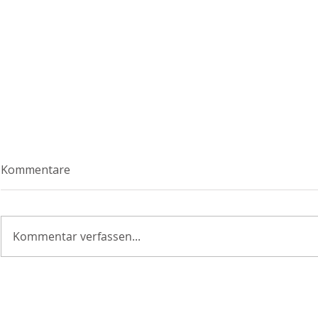
Kommentare
Kommentar verfassen...
Variationen in der
Tonabnehm
Barréspieltechnik
Regler