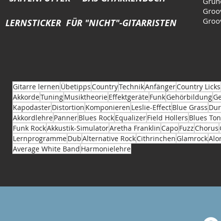
Grun
Groo
Groo
LERNSTICKER FÜR "NICHT"-GITARRISTEN
Gitarre lernen
Übetipps
Country
Technik
Anfänger
Country Licks
Akkorde
Tuning
Musiktheorie
Effektgeräte
Funk
Gehörbildung
Ge
Kapodaster
Distortion
Komponieren
Leslie-Effect
Blue Grass
Dur
Akkordlehre
Panner
Blues Rock
Equalizer
Field Hollers
Blues Ton
Funk Rock
Akkustik-Simulator
Aretha Franklin
Capo
Fuzz
Chorus
Lernprogramme
Dub
Alternative Rock
Cithrinchen
Glamrock
Alo
Average White Band
Harmonielehre