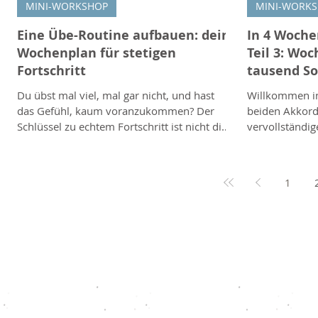
MINI-WORKSHOP
MINI-WORK
Eine Übe-Routine aufbauen: dein
In 4 Woche
Wochenplan für stetigen
Teil 3: Woc
Fortschritt
tausend S
Du übst mal viel, mal gar nicht, und hast
Willkommen in
das Gefühl, kaum voranzukommen? Der
beiden Akkord
Schlüssel zu echtem Fortschritt ist nicht die
vervollständig
Menge, sondern die Regelmässigkeit und
G und D. Mit 
die richtige Aufteilung. Mit einer einfachen
du anschliesse
Übe-Routine holst du aus deiner Zeit das
Akkordfolgen d
1
Maximum heraus, ganz ohne
unzähligen Songs steckt
stundenlanges Schuften. Warum eine
G-Akkord klin
Routine hilft Ohne Plan übt man meist nur
drei Finger, di
das, was ohnehin schon Spass macht, und
liegen. Er ver
vernachlässigt den Rest. Eine Routine sorgt
Hand, wird abe
dafür, dass du ausgewogen an allen wichtig