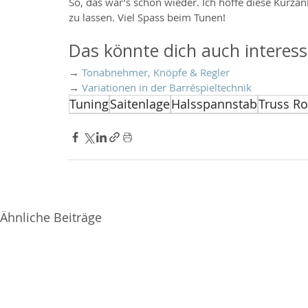
So, das war’s schon wieder. Ich hoffe diese Kurzanl
zu lassen. Viel Spass beim Tunen!
Das könnte dich auch interess
→ 
Tonabnehmer, Knöpfe & Regler
→ 
Variationen in der Barréspieltechnik
Tuning
Saitenlage
Halsspannstab
Truss R
Ähnliche Beiträge