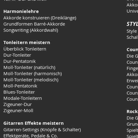
Akkor
Unive
Harmonielehre
Akkorde konstruieren (Dreiklänge)
STYL
Grundformen Barré-Akkorde
Songwriting (Akkordwahl)
Style
Schal
Tonleitern meistern
Überblick Tonleitern
Coun
Dur-Tonleiter
Die G
Dur-Pentatonik
Coun
Moll-Tonleiter (natürlich)
Finge
Moll-Tonleiter (harmonisch)
Akko
Moll-Tonleiter (melodisch)
Erwei
Moll-Pentatonik
Count
Blues-Tonleiter
Coun
Modale-Tonleitern
Count
Zigeuner-Dur
Zigeuner-Moll
Rock
Die G
Gitarren Effekte meistern
Grun
Gitarren-Settings (Knöpfe & Schalter)
Spiel
Effektgeräte, Pedale & Co.
Spielt