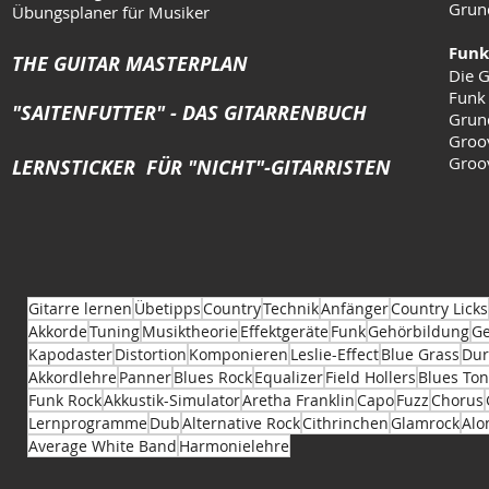
Grun
Übungsplaner für Musiker
Funk
THE GUITAR MASTERPLAN
Die G
Funk
"SAITENFUTTER" - DAS GITARRENBUCH
Grun
Groo
Groo
LERNSTICKER FÜR "NICHT"-GITARRISTEN
Gitarre lernen
Übetipps
Country
Technik
Anfänger
Country Licks
Akkorde
Tuning
Musiktheorie
Effektgeräte
Funk
Gehörbildung
Ge
Kapodaster
Distortion
Komponieren
Leslie-Effect
Blue Grass
Dur
Akkordlehre
Panner
Blues Rock
Equalizer
Field Hollers
Blues Ton
Funk Rock
Akkustik-Simulator
Aretha Franklin
Capo
Fuzz
Chorus
Lernprogramme
Dub
Alternative Rock
Cithrinchen
Glamrock
Alo
Average White Band
Harmonielehre