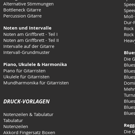
Alternative Stimmungen
Speed
Bottleneck Gitarre
Speed
Percussion Gitarre
Moll-
Dur-
Noten und Intervalle
Rock
Noten am Griffbrett - Teil I
Rock 
Noten am Griffbrett - Teil II
Heav
Intervalle auf der Gitarre
Intervall-Grundmuster
Blue
Die G
Piano, Ukulele & Harmonika
Blues
Piano für Gitarristen
Blues
Ukulele für Gitarristen
Blue
Mundharmonika für Gitarristen
Domi
Mehr
Turn
DRUCK-VORLAGEN
Blues
Blues
Blue
Notenzeilen & Tabulatur
Tabulatur
Regg
Notenzeilen
Die G
Akkord Fingersatz Boxen