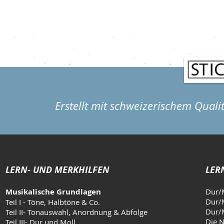
vernachlässigt den Rest. Eine Routine sorgt
Hand, wird abe
dafür, dass du ausgewogen an allen wichtig
Erstellt mit schweizerischem Quali
LERN- UND MERKHILFEN
LER
Musikalische Grundlagen
Dur/
Dur/M
Teil I - Töne, Halbtöne & Co.
Dur/M
Teil II- Tonauswahl, Anordnung & Abfolge
Die N
Teil III- Dur und Moll