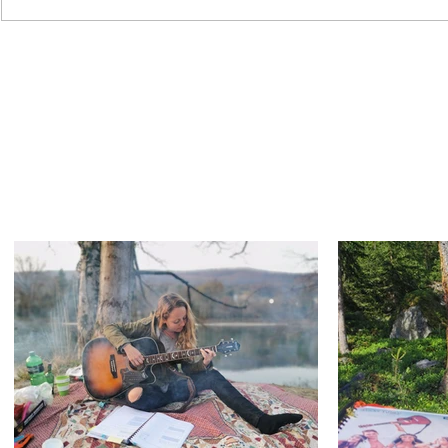
Gitarreneffekte auf einen
Gitarreneff
Blick – Teil 5: Filtereffekte
Blick – Teil 
Modulation
Wo soll's weiter gehen?