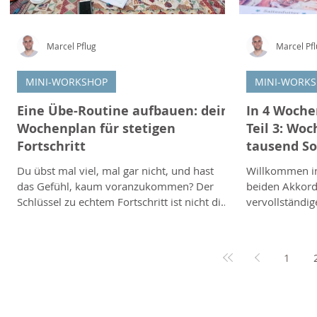
Marcel Pflug
Marcel Pf
MINI-WORKSHOP
MINI-WORK
Eine Übe-Routine aufbauen: dein
In 4 Woche
Wochenplan für stetigen
Teil 3: Woc
Fortschritt
tausend S
Du übst mal viel, mal gar nicht, und hast
Willkommen in
das Gefühl, kaum voranzukommen? Der
beiden Akkord
Schlüssel zu echtem Fortschritt ist nicht die
vervollständig
Menge, sondern die Regelmässigkeit und
G und D. Mit 
die richtige Aufteilung. Mit einer einfachen
du anschliesse
Übe-Routine holst du aus deiner Zeit das
Akkordfolgen d
1
Maximum heraus, ganz ohne
unzähligen Songs steckt
stundenlanges Schuften. Warum eine
G-Akkord klin
Routine hilft Ohne Plan übt man meist nur
drei Finger, di
das, was ohnehin schon Spass macht, und
liegen. Er ver