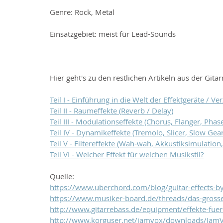
Genre: Rock, Metal
Einsatzgebiet: meist für Lead-Sounds
Hier geht's zu den restlichen Artikeln aus der Gitar
Teil I - Einführung in die Welt der Effektgeräte / Ver
Teil II - Raumeffekte (Reverb / Delay)
Teil III - Modulationseffekte (Chorus, Flanger, Phaser
Teil IV - Dynamikeffekte (Tremolo, Slicer, Slow Gea
Teil V - Filtereffekte (Wah-wah, Akkustiksimulation,
Teil VI - Welcher Effekt für welchen Musikstil?
Quelle:
https://www.uberchord.com/blog/guitar-effects-b
https://www.musiker-board.de/threads/das-grosse
http://www.gitarrebass.de/equipment/effekte-fuer-
http://www.korguser.net/jamvox/downloads/Jam